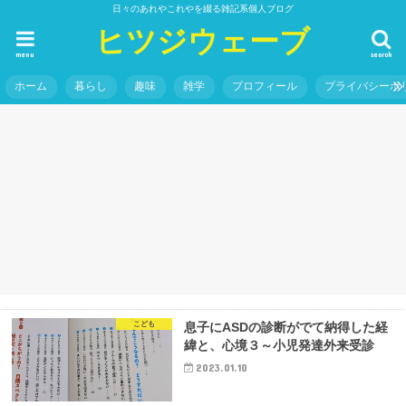
日々のあれやこれやを綴る雑記系個人ブログ
ヒツジウェーブ
menu
search
ホーム
暮らし
趣味
雑学
プロフィール
プライバシーポ
ケア
日用雑貨
ダウンとフリースの重ね着は、ダウンを中に着るほうが暖かい
ですよ
大
こども
息子にASDの診断がでて納得した経
緯と、心境３～小児発達外来受診
2023.01.10