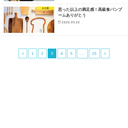
お土産
思った以上の満足感！高級食パンブ
ームありがとう
2020.09.22
<
1
2
3
4
5
…
15
>