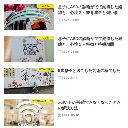
こども
息子にASDの診断がでて納得した経
緯と、心境２～療育成果と習い事
2023.01.09
こども
息子にASDの診断がでて納得した経
緯と、心境１～特徴と待機期間
2023.01.08
おでかけログ
5歳息子と過ごした芸術の秋でした
2022.11.12
アプリ/webサービス
auWi-Fiが接続できなくなったとき
の解決方法
2022.05.01