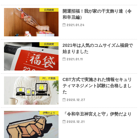
日用雑貨
開運招福！我が家の干支飾り達（令
和辛丑編）
2021.01.24
日用雑貨
2021年は人気のコムサイズム福袋で
始まりました
2021.01.11
PC、IT業務
CBT方式で実施された情報セキュリ
ティマネジメント試験に合格しまし
た
2020.12.27
伊勢だより
「令和辛丑神宮えと守」伊勢だより
2020.12.21