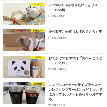
エッセイ
2022年の、myやりたいことリス
ト SNS編
2022.01.31
伊勢だより
令和四年、壬寅（みずのえとら）年
2022.01.30
こども
おでかけのおやつは「おべんとうば
こ」に入れて
2022.01.04
日用雑貨
コンビニコーヒーSサイズ派のステ
ンレスタンブラーはこれだ！ついで
にカップホルダーもめっちゃおすす
め。
2021.07.18