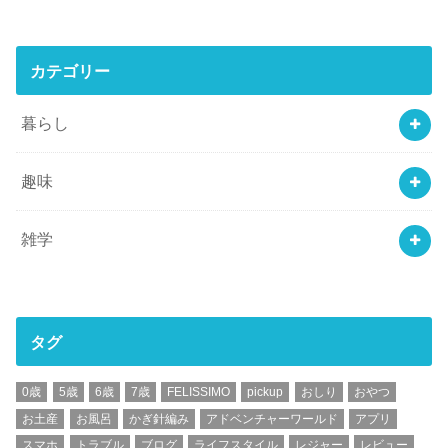
カテゴリー
暮らし
趣味
雑学
タグ
0歳
5歳
6歳
7歳
FELISSIMO
pickup
おしり
おやつ
お土産
お風呂
かぎ針編み
アドベンチャーワールド
アプリ
スマホ
トラブル
ブログ
ライフスタイル
レジャー
レビュー