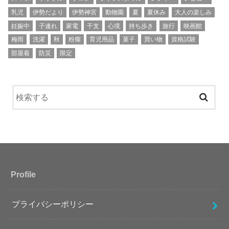
乳児
伊勢だより
伊勢神宮
動物園
夏
夏休み
大人の楽しみ
妊娠中
子連れ
家電
干支
心境
持ち歩き
旅行
映画館
梅雨
洗濯
秋
粉瘤
育児用品
菓子
買い物
資格試験
部屋着
防災
限定
Profile
プライバシーポリシー