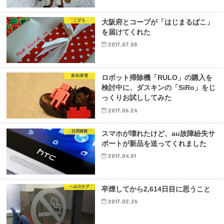
こども
大阪府とコープが「はじまるばこ」
を届けてくれた
2017.07.08
家具/家電
ロボット掃除機「RULO」の購入を
検討中に、ダスキンの「SiRo」をじ
っくりお試ししてみた
2017.06.24
日用雑貨
スマホが壊れたけど、au故障紛失サ
ポートが新品を送ってくれました
2017.04.01
ヘルスケア
卒煙してから2,614日目に思うこと
2017.02.26