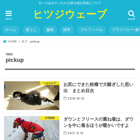
日々のあれやこれやを綴る雑記系個人ブログ
ヒツジウェーブ
menu
search
ホーム
暮らし
趣味
雑学
プロフィール
プライバシーポ
HOME
タグ : pickup
pickup
ヘルスケア
お尻にできた粉瘤で大騒ぎした思い
出 まとめ目次
2018.10.12
日用雑貨
ダウンとフリースの重ね着は、ダウ
ンを中に着るほうが暖かいですよ
2017.11.15