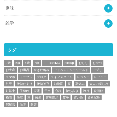
趣味
雑学
タグ
0歳
5歳
6歳
7歳
FELISSIMO
pickup
おしり
おやつ
お土産
お風呂
かぎ針編み
アドベンチャーワールド
アプリ
スマホ
トラブル
ブログ
ライフスタイル
レジャー
レビュー
乳児
伊勢だより
伊勢神宮
動物園
夏
夏休み
大人の楽しみ
妊娠中
子連れ
家電
干支
心境
持ち歩き
旅行
映画館
梅雨
洗濯
秋
粉瘤
育児用品
菓子
買い物
資格試験
部屋着
防災
限定