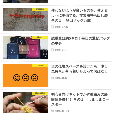
日用雑貨
使わないほうが良いものを、使える
ように準備する。非常用持ち出し袋
その１ – 登山ザック万歳
2016.07.17
暮らし
総重量は約5キロ！毎日の通勤バッグ
の中身
2016.01.11
エッセイ
犬の仏壇スペースを設けたら、少し
気持ちが落ち着いたよっておはなし
2015.11.17
手作り雑貨
初心者向けキットでかぎ針編みの経
験値を積む！ その１ – しましまコー
スター
2015.10.20