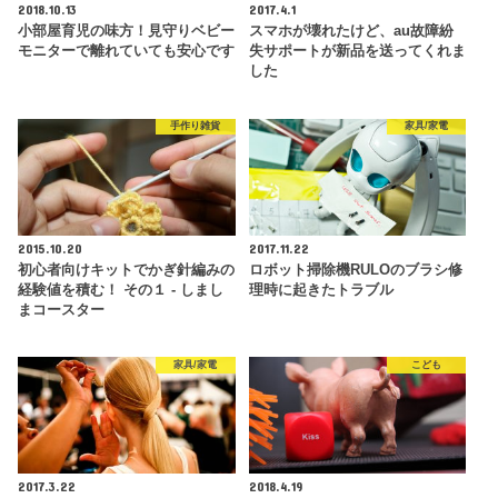
2018.10.13
2017.4.1
小部屋育児の味方！見守りベビー
スマホが壊れたけど、au故障紛
モニターで離れていても安心です
失サポートが新品を送ってくれま
した
手作り雑貨
家具/家電
2015.10.20
2017.11.22
初心者向けキットでかぎ針編みの
ロボット掃除機RULOのブラシ修
経験値を積む！ その１ - しまし
理時に起きたトラブル
まコースター
家具/家電
こども
2017.3.22
2018.4.19