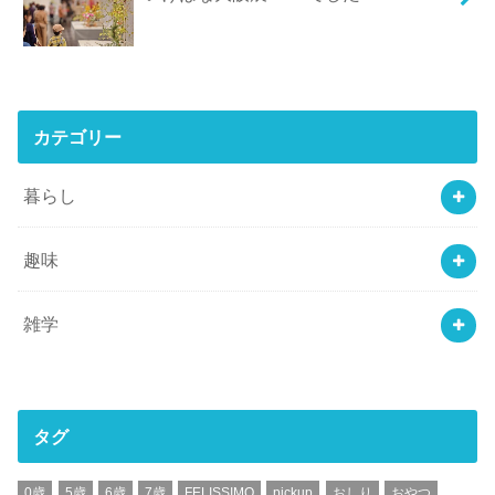
カテゴリー
暮らし
趣味
雑学
タグ
0歳
5歳
6歳
7歳
FELISSIMO
pickup
おしり
おやつ