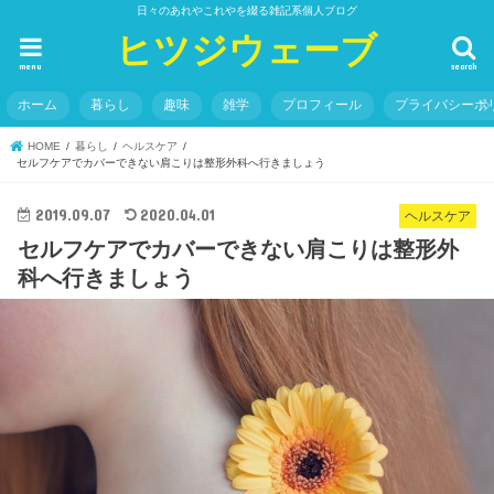
日々のあれやこれやを綴る雑記系個人ブログ
ヒツジウェーブ
menu
search
ホーム
暮らし
趣味
雑学
プロフィール
プライバシーポ
HOME
暮らし
ヘルスケア
セルフケアでカバーできない肩こりは整形外科へ行きましょう
2019.09.07
2020.04.01
ヘルスケア
セルフケアでカバーできない肩こりは整形外
科へ行きましょう