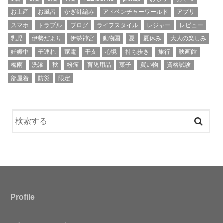
お土産
お風呂
かぎ針編み
アドベンチャーワールド
アプリ
スマホ
トラブル
ブログ
ライフスタイル
レジャー
レビュー
乳児
伊勢だより
伊勢神宮
動物園
夏
夏休み
大人の楽しみ
妊娠中
子連れ
家電
干支
心境
持ち歩き
旅行
映画館
梅雨
洗濯
秋
粉瘤
育児用品
菓子
買い物
資格試験
部屋着
防災
限定
Profile