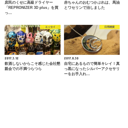
庶民のくせに高級ドライヤー
赤ちゃんのおむつかぶれは、馬油
「REPRONIZER 3D plus」を買
とワセリンで治しました
っ…
エッセイ
日用雑貨
2017.3.12
2017.8.30
飲酒しないからこそ感じた会社懇
自宅にあるもので簡単キレイ！真
親会での不満つらつら
っ黒になったシルバーアクセサリ
ーをお手入れ…