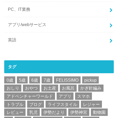
PC、IT業務
アプリ/webサービス
英語
タグ
0歳
5歳
6歳
7歳
FELISSIMO
pickup
おしり
おやつ
お土産
お風呂
かぎ針編み
アドベンチャーワールド
アプリ
スマホ
トラブル
ブログ
ライフスタイル
レジャー
レビュー
乳児
伊勢だより
伊勢神宮
動物園