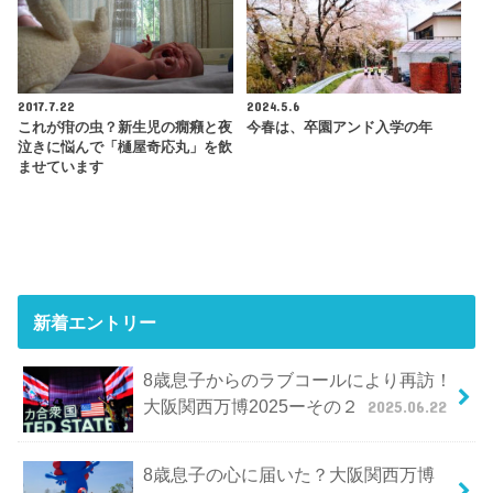
2017.7.22
2024.5.6
これが疳の虫？新生児の癇癪と夜
今春は、卒園アンド入学の年
泣きに悩んで「樋屋奇応丸」を飲
ませています
新着エントリー
8歳息子からのラブコールにより再訪！
大阪関西万博2025ーその２
2025.06.22
8歳息子の心に届いた？大阪関西万博