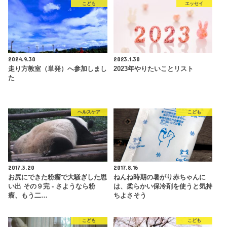
こども
エッセイ
2024.9.30
2023.1.30
走り方教室（単発）へ参加しまし
2023年やりたいことリスト
た
ヘルスケア
こども
2017.3.20
2017.8.16
お尻にできた粉瘤で大騒ぎした思
ねんね時期の暑がり赤ちゃんに
い出 その９完 - さようなら粉
は、柔らかい保冷剤を使うと気持
瘤、もう二…
ちよさそう
こども
こども