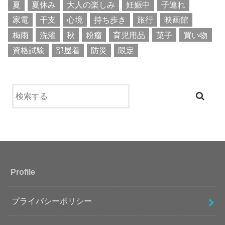
夏
夏休み
大人の楽しみ
妊娠中
子連れ
家電
干支
心境
持ち歩き
旅行
映画館
梅雨
洗濯
秋
粉瘤
育児用品
菓子
買い物
資格試験
部屋着
防災
限定
Profile
プライバシーポリシー