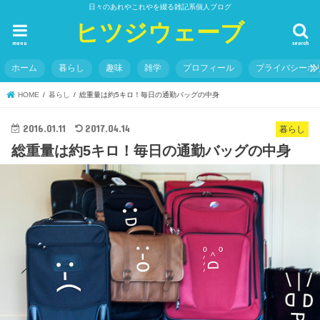
日々のあれやこれやを綴る雑記系個人ブログ
ヒツジウェーブ
menu
search
ホーム
暮らし
趣味
雑学
プロフィール
プライバシーポ
HOME
暮らし
総重量は約5キロ！毎日の通勤バッグの中身
2016.01.11
2017.04.14
暮らし
総重量は約5キロ！毎日の通勤バッグの中身