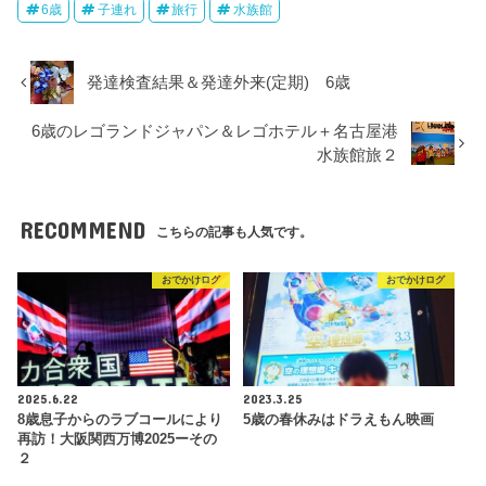
6歳
子連れ
旅行
水族館
発達検査結果＆発達外来(定期) 6歳
6歳のレゴランドジャパン＆レゴホテル＋名古屋港
水族館旅２
RECOMMEND
こちらの記事も人気です。
おでかけログ
おでかけログ
2025.6.22
2023.3.25
8歳息子からのラブコールにより
5歳の春休みはドラえもん映画
再訪！大阪関西万博2025ーその
２