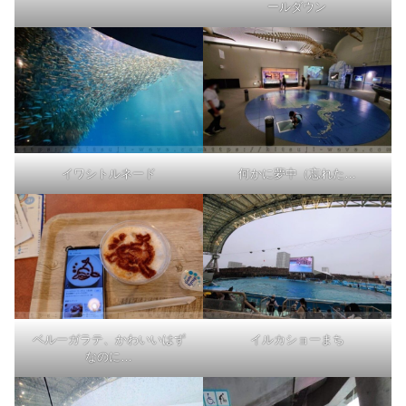
ールダウン
イワシトルネード
何かに夢中（忘れた…
ベルーガラテ、かわいいはず
イルカショーまち
なのに…