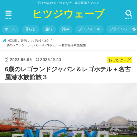
日々のあれやこれやを綴る雑記系個人ブログ
ヒツジウェーブ
menu
search
ホーム
暮らし
趣味
雑学
プロフィール
プライバシーポ
HOME
趣味
おでかけログ
6歳のレゴランドジャパン＆レゴホテル＋名古屋港水族館旅３
2023.06.05
2023.12.03
おでかけログ
6歳のレゴランドジャパン＆レゴホテル＋名古
屋港水族館旅３