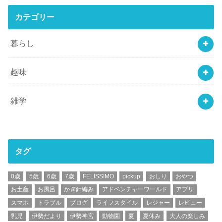
カテゴリー
暮らし
趣味
雑学
タグ
0歳
5歳
6歳
7歳
FELISSIMO
pickup
おしり
おやつ
お土産
お風呂
かぎ針編み
アドベンチャーワールド
アプリ
スマホ
トラブル
ブログ
ライフスタイル
レジャー
レビュー
乳児
伊勢だより
伊勢神宮
動物園
夏
夏休み
大人の楽しみ