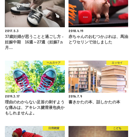
2017.5.3
2018.4.19
37歳妊婦が思うことと過ごし方 -
赤ちゃんのおむつかぶれは、馬油
妊娠中期 16週～27週（妊娠7ヵ
とワセリンで治しました
月…
ヘルスケア
エッセイ
2019.3.17
2016.7.9
理由のわからない足首の刺すよう
書きかたの本、話しかたの本
な痛みは、アキレス腱滑液包炎か
もしれませんよ。
日用雑貨
こども