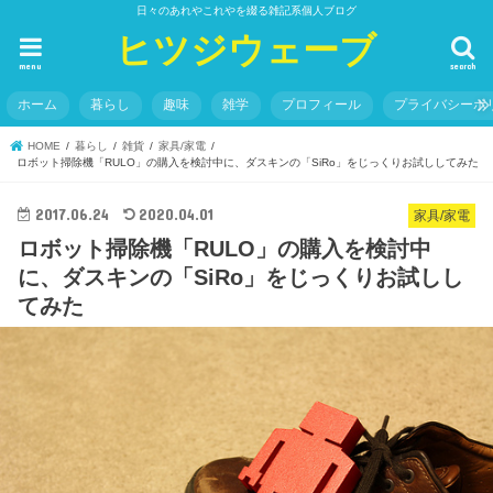
日々のあれやこれやを綴る雑記系個人ブログ
ヒツジウェーブ
menu
search
ホーム
暮らし
趣味
雑学
プロフィール
プライバシーポ
HOME
暮らし
雑貨
家具/家電
ロボット掃除機「RULO」の購入を検討中に、ダスキンの「SiRo」をじっくりお試ししてみた
2017.06.24
2020.04.01
家具/家電
ロボット掃除機「RULO」の購入を検討中
に、ダスキンの「SiRo」をじっくりお試しし
てみた