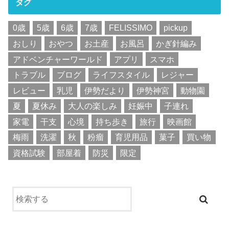
タグ
0歳
5歳
6歳
7歳
FELISSIMO
pickup
おしり
おやつ
お土産
お風呂
かぎ針編み
アドベンチャーワールド
アプリ
スマホ
トラブル
ブログ
ライフスタイル
レジャー
レビュー
乳児
伊勢だより
伊勢神宮
動物園
夏
夏休み
大人の楽しみ
妊娠中
子連れ
家電
干支
心境
持ち歩き
旅行
映画館
梅雨
洗濯
秋
粉瘤
育児用品
菓子
買い物
資格試験
部屋着
防災
限定