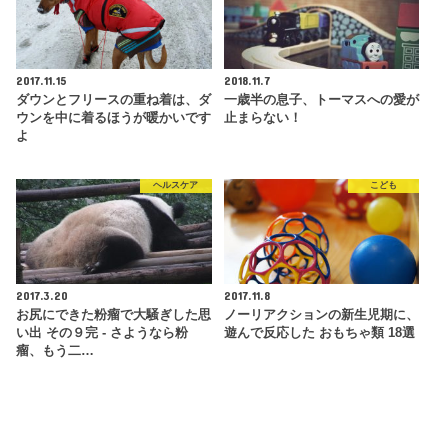
2017.11.15
2018.11.7
ダウンとフリースの重ね着は、ダ
一歳半の息子、トーマスへの愛が
ウンを中に着るほうが暖かいです
止まらない！
よ
ヘルスケア
こども
2017.3.20
2017.11.8
お尻にできた粉瘤で大騒ぎした思
ノーリアクションの新生児期に、
い出 その９完 - さようなら粉
遊んで反応した おもちゃ類 18選
瘤、もう二…