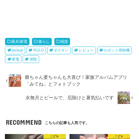
家具/家電
暮らし
雑貨
pickup
RULO
ダスキン
レビュー
ロボット掃除機
家電
掃除
爺ちゃん婆ちゃんも大喜び！家族アルバムアプリ
「みてね」とフォトブック
水無月とビールで、厄除けと暑気払いです
RECOMMEND
こちらの記事も人気です。
こども
こども