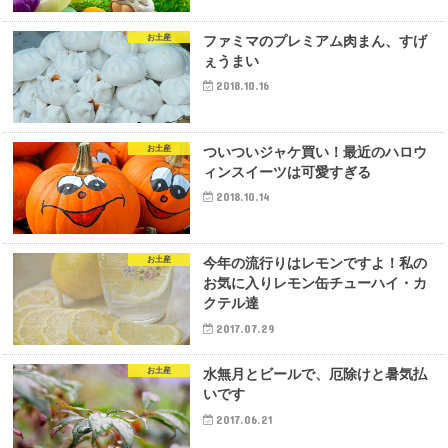
お土産
ファミマのプレミアム肉まん、すげ
ぇうまい
2018.10.16
お土産
ついついジャケ買い！最近のハロウ
ィンスイーツは可愛すぎる
2018.10.14
お土産
今年の流行りはレモンですよ！私の
お気に入りレモン缶チューハイ・カ
クテル達
2017.07.29
お土産
水無月とビールで、厄除けと暑気払
いです
2017.06.21