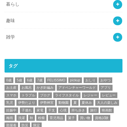
暮らし
趣味
雑学
タグ
0歳
5歳
6歳
7歳
FELISSIMO
pickup
おしり
おやつ
お土産
お風呂
かぎ針編み
アドベンチャーワールド
アプリ
スマホ
トラブル
ブログ
ライフスタイル
レジャー
レビュー
乳児
伊勢だより
伊勢神宮
動物園
夏
夏休み
大人の楽しみ
妊娠中
子連れ
家電
干支
心境
持ち歩き
旅行
映画館
梅雨
洗濯
秋
粉瘤
育児用品
菓子
買い物
資格試験
部屋着
防災
限定