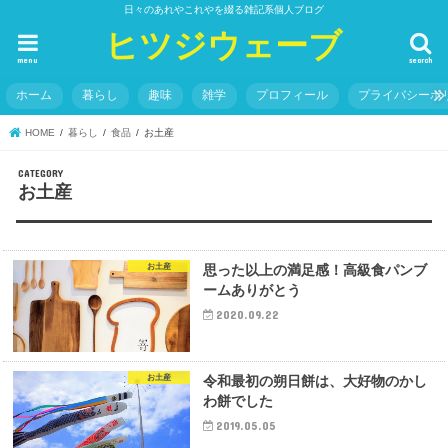
日々のあれやこれやを綴る雑記系個人ブログ
ヒツジウェーブ
menu
search
ホーム
暮らし
趣味
雑学
プロフィール
プライバシーポ
HOME
暮らし
食品
お土産
お土産
お土産
思った以上の満足感！高級食パンブ
ームありがとう
2020.09.22
お土産
令和最初の朔日餅は、大好物のかし
わ餅でした
2019.05.05