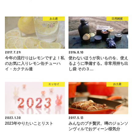
お土産
日用雑貨
2017.7.29
2016.8.10
今年の流行りはレモンですよ！私
使わないほうが良いものを、使え
のお気に入りレモン缶チューハ
るように準備する。非常用持ち出
イ・カクテル達
し袋 その３…
エッセイ
お土産
2023.1.30
2017.5.13
2023年やりたいことリスト
みんなのプチ贅沢、噂のジョンソ
ンヴィルでおディーン様気分