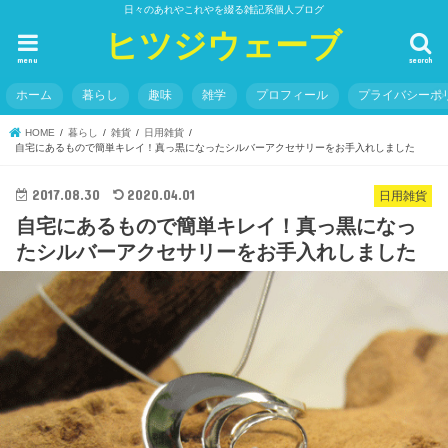
日々のあれやこれやを綴る雑記系個人ブログ
ヒツジウェーブ
menu
search
ホーム
暮らし
趣味
雑学
プロフィール
プライバシーポ
HOME
暮らし
雑貨
日用雑貨
自宅にあるもので簡単キレイ！真っ黒になったシルバーアクセサリーをお手入れしました
2017.08.30
2020.04.01
日用雑貨
自宅にあるもので簡単キレイ！真っ黒になっ
たシルバーアクセサリーをお手入れしました