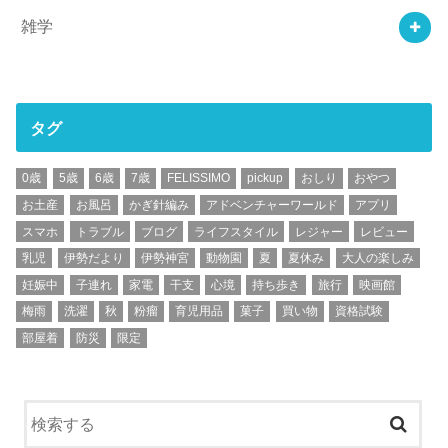
雑学
タグ
0歳
5歳
6歳
7歳
FELISSIMO
pickup
おしり
おやつ
お土産
お風呂
かぎ針編み
アドベンチャーワールド
アプリ
スマホ
トラブル
ブログ
ライフスタイル
レジャー
レビュー
乳児
伊勢だより
伊勢神宮
動物園
夏
夏休み
大人の楽しみ
妊娠中
子連れ
家電
干支
心境
持ち歩き
旅行
映画館
梅雨
洗濯
秋
粉瘤
育児用品
菓子
買い物
資格試験
部屋着
防災
限定