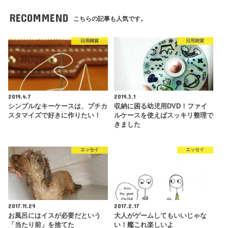
RECOMMEND
こちらの記事も人気です。
日用雑貨
日用雑貨
2019.4.7
2019.3.1
シンプルなキーケースは、プチカ
収納に困る幼児用DVD！ファイ
スタマイズで好きに作りたい！
ルケースを使えばスッキリ整理で
きました
エッセイ
エッセイ
2017.11.29
2017.2.17
お風呂にはイスが必要だという
大人がゲームしてもいいじゃな
「当たり前」を捨てた
い！艦これ楽しいよ