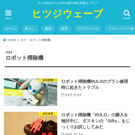
日々のあれやこれやを綴る雑記系個人ブログ
ヒツジウェーブ
menu
search
ホーム
暮らし
趣味
雑学
プロフィール
プライバシーポ
HOME
タグ : ロボット掃除機
ロボット掃除機
家具/家電
ロボット掃除機RULOのブラシ修理
時に起きたトラブル
2017.11.22
家具/家電
ロボット掃除機「RULO」の購入を
検討中に、ダスキンの「SiRo」をじ
っくりお試ししてみた
2017.06.24