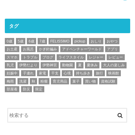
タグ
0歳
5歳
6歳
7歳
FELISSIMO
pickup
おしり
おやつ
お土産
お風呂
かぎ針編み
アドベンチャーワールド
アプリ
スマホ
トラブル
ブログ
ライフスタイル
レジャー
レビュー
乳児
伊勢だより
伊勢神宮
動物園
夏
夏休み
大人の楽しみ
妊娠中
子連れ
家電
干支
心境
持ち歩き
旅行
映画館
梅雨
洗濯
秋
粉瘤
育児用品
菓子
買い物
資格試験
部屋着
防災
限定