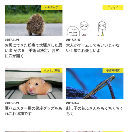
ヘルスケア
エッセイ
2017.3.19
2017.2.17
お尻にできた粉瘤で大騒ぎした思
大人がゲームしてもいいじゃな
い出 その８ - 手術日決定。お尻
い！艦これ楽しいよ
に穴が開く
ペット、動物
手作り雑貨
2017.7.19
2016.8.3
夏ハムスター用の保冷グッズをあ
刺し子の花ふきんをちくちくちく
れこれ追加です
ちく