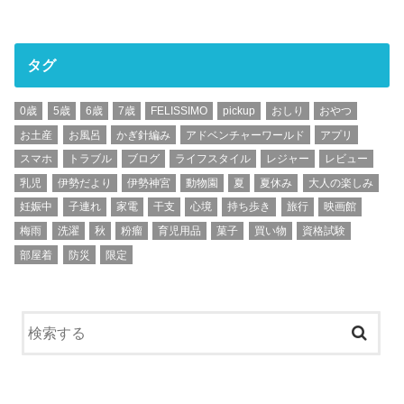
タグ
0歳
5歳
6歳
7歳
FELISSIMO
pickup
おしり
おやつ
お土産
お風呂
かぎ針編み
アドベンチャーワールド
アプリ
スマホ
トラブル
ブログ
ライフスタイル
レジャー
レビュー
乳児
伊勢だより
伊勢神宮
動物園
夏
夏休み
大人の楽しみ
妊娠中
子連れ
家電
干支
心境
持ち歩き
旅行
映画館
梅雨
洗濯
秋
粉瘤
育児用品
菓子
買い物
資格試験
部屋着
防災
限定