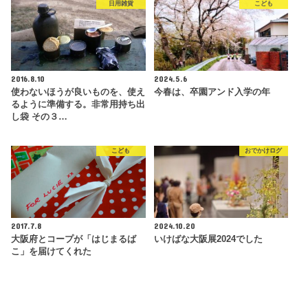
日用雑貨
こども
2016.8.10
2024.5.6
使わないほうが良いものを、使え
今春は、卒園アンド入学の年
るように準備する。非常用持ち出
し袋 その３…
こども
おでかけログ
2017.7.8
2024.10.20
大阪府とコープが「はじまるば
いけばな大阪展2024でした
こ」を届けてくれた