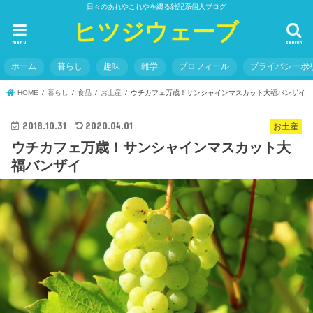
日々のあれやこれやを綴る雑記系個人ブログ
ヒツジウェーブ
menu
search
ホーム
暮らし
趣味
雑学
プロフィール
プライバシーポ
HOME
暮らし
食品
お土産
ウチカフェ万歳！サンシャインマスカット大福バンザイ
2018.10.31
2020.04.01
お土産
ウチカフェ万歳！サンシャインマスカット大
福バンザイ