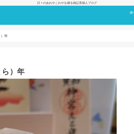
日々のあれやこれやを綴る雑記系個人ブログ
ホ
プ
ら）年
とら）年