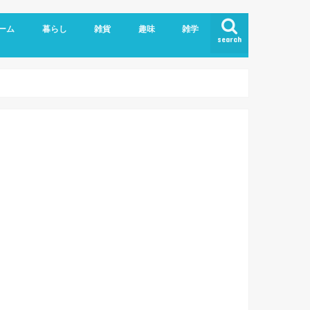
ーム
暮らし
雑貨
趣味
雑学
search
ライバシーポリシー
こども
エッセイ
ヘルスケア
ペット、動物
家具/家電
手作り雑貨
日用雑貨
食品
おでかけログ
伊勢だより
映画/ドラマ
Blog/WordPress
PC、IT業務
アプリ/webサービス
英語
妊娠、出産
育児メモ
粉瘤
美容
肩こり
お土産
外食
自炊
大
和
徳
奈