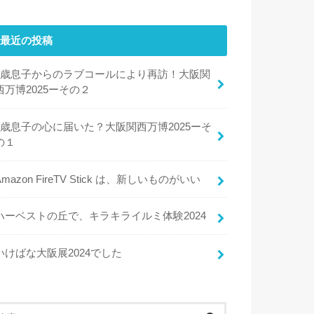
最近の投稿
8歳息子からのラブコールにより再訪！大阪関
西万博2025ーその２
8歳息子の心に届いた？大阪関西万博2025ーそ
の１
Amazon FireTV Stick は、新しいものがいい
ハーベストの丘で、キラキライルミ体験2024
いけばな大阪展2024でした