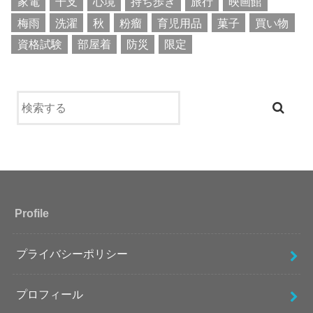
家電
干支
心境
持ち歩き
旅行
映画館
梅雨
洗濯
秋
粉瘤
育児用品
菓子
買い物
資格試験
部屋着
防災
限定
Profile
プライバシーポリシー
プロフィール