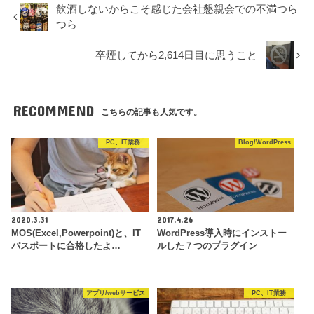
飲酒しないからこそ感じた会社懇親会での不満つら
つら
卒煙してから2,614日目に思うこと
RECOMMEND
こちらの記事も人気です。
PC、IT業務
Blog/WordPress
2020.3.31
2017.4.26
MOS(Excel,Powerpoint)と、IT
WordPress導入時にインストー
パスポートに合格したよ…
ルした７つのプラグイン
アプリ/webサービス
PC、IT業務