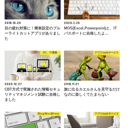
2018.10.20
2020.3.30
目の疲れ対策に！簡単設定のブル
MOS(Excel,Powerpoint)と、IT
ーライトカットアプリがありまし
パスポートに合格したよ…
た
PC、IT業務
アプリ/webサービス
2020.12.27
2018.11.21
CBT方式で実施された情報セキュ
旅に出るカエルさんを見守るだけ
リティマネジメント試験に合格し
なのに楽しくてたまらない
ました
Blog/WordPress
アプリ/webサービス