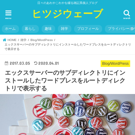
日々のあれやこれやを綴る雑記系個人ブログ
ヒツジウェーブ
menu
search
ホーム
暮らし
趣味
雑学
プロフィール
プライバシーポ
HOME
雑学
Blog/WordPress
エックスサーバーのサブディレクトリにインストールしたワードプレスをルートディレクトリ
で表示する
2017.03.05
2020.04.01
Blog/WordPress
エックスサーバーのサブディレクトリにイン
ストールしたワードプレスをルートディレク
トリで表示する