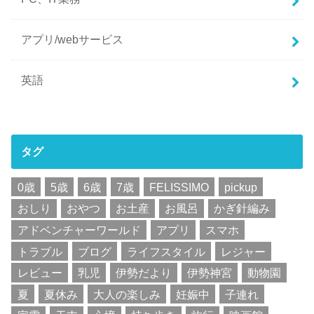
アプリ/webサービス
英語
タグ
0歳
5歳
6歳
7歳
FELISSIMO
pickup
おしり
おやつ
お土産
お風呂
かぎ針編み
アドベンチャーワールド
アプリ
スマホ
トラブル
ブログ
ライフスタイル
レジャー
レビュー
乳児
伊勢だより
伊勢神宮
動物園
夏
夏休み
大人の楽しみ
妊娠中
子連れ