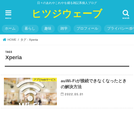
日々のあれやこれやを綴る雑記系個人ブログ
ヒツジウェーブ
menu
search
ホーム
暮らし
趣味
雑学
プロフィール
プライバシーポ
HOME
タグ : Xperia
Xperia
アプリ/webサービス
auWi-Fiが接続できなくなったとき
の解決方法
2022.05.01