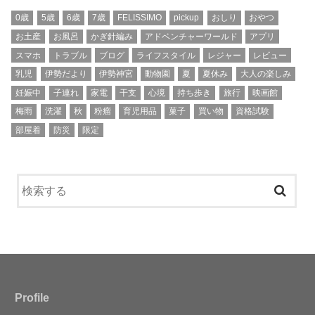
0歳
5歳
6歳
7歳
FELISSIMO
pickup
おしり
おやつ
お土産
お風呂
かぎ針編み
アドベンチャーワールド
アプリ
スマホ
トラブル
ブログ
ライフスタイル
レジャー
レビュー
乳児
伊勢だより
伊勢神宮
動物園
夏
夏休み
大人の楽しみ
妊娠中
子連れ
家電
干支
心境
持ち歩き
旅行
映画館
梅雨
洗濯
秋
粉瘤
育児用品
菓子
買い物
資格試験
部屋着
防災
限定
Profile