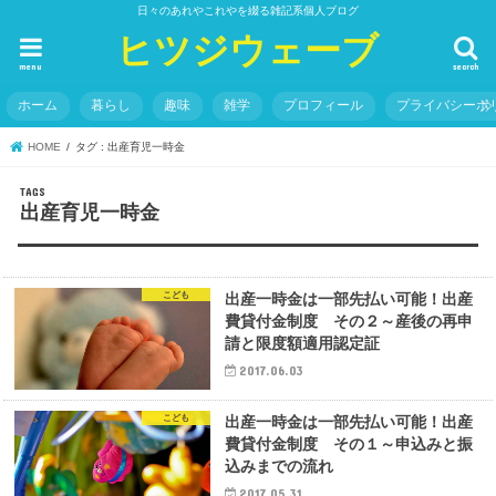
日々のあれやこれやを綴る雑記系個人ブログ
ヒツジウェーブ
menu
search
ホーム
暮らし
趣味
雑学
プロフィール
プライバシーポ
HOME
タグ : 出産育児一時金
出産育児一時金
こども
出産一時金は一部先払い可能！出産
費貸付金制度 その２～産後の再申
請と限度額適用認定証
2017.06.03
こども
出産一時金は一部先払い可能！出産
費貸付金制度 その１～申込みと振
込みまでの流れ
2017.05.31