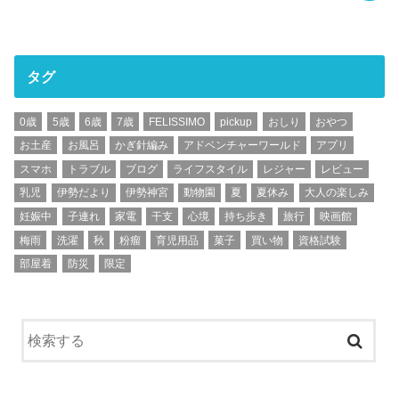
タグ
0歳
5歳
6歳
7歳
FELISSIMO
pickup
おしり
おやつ
お土産
お風呂
かぎ針編み
アドベンチャーワールド
アプリ
スマホ
トラブル
ブログ
ライフスタイル
レジャー
レビュー
乳児
伊勢だより
伊勢神宮
動物園
夏
夏休み
大人の楽しみ
妊娠中
子連れ
家電
干支
心境
持ち歩き
旅行
映画館
梅雨
洗濯
秋
粉瘤
育児用品
菓子
買い物
資格試験
部屋着
防災
限定