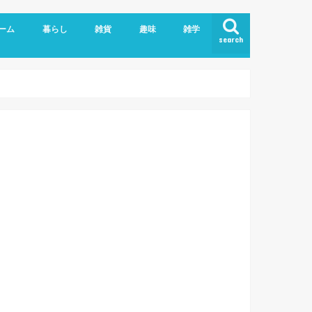
ーム
暮らし
雑貨
趣味
雑学
search
ライバシーポリシー
こども
エッセイ
ヘルスケア
ペット、動物
家具/家電
手作り雑貨
日用雑貨
食品
おでかけログ
伊勢だより
映画/ドラマ
Blog/WordPress
PC、IT業務
アプリ/webサービス
英語
妊娠、出産
育児メモ
粉瘤
美容
肩こり
お土産
外食
自炊
大
和
徳
奈