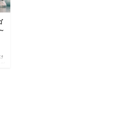
ゴ
～
け
なが
な
だろ