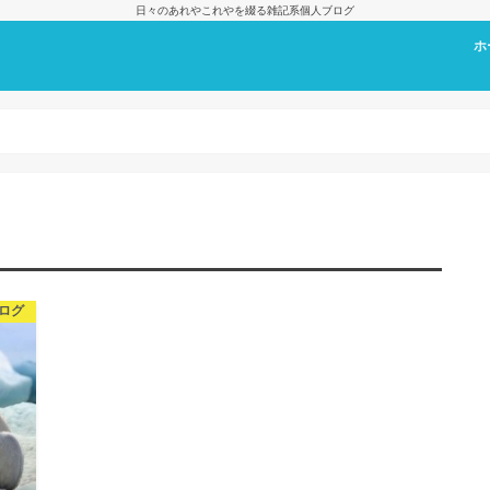
日々のあれやこれやを綴る雑記系個人ブログ
ホ
プ
ログ