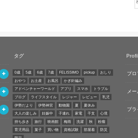
タグ
Profi
0歳
5歳
6歳
7歳
FELISSIMO
pickup
おしり
プロ
おやつ
お土産
お風呂
かぎ針編み
アドベンチャーワールド
アプリ
スマホ
トラブル
メー
ブログ
ライフスタイル
レジャー
レビュー
乳児
伊勢だより
伊勢神宮
動物園
夏
夏休み
プラ
大人の楽しみ
妊娠中
子連れ
家電
干支
心境
持ち歩き
旅行
映画館
梅雨
洗濯
秋
粉瘤
育児用品
菓子
買い物
資格試験
部屋着
防災
限定