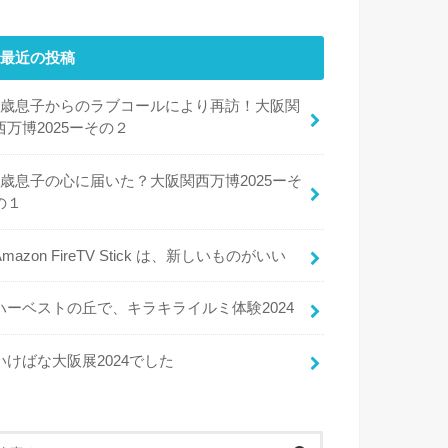
最近の投稿
8歳息子からのラブコールにより再訪！大阪関
西万博2025ーその２
8歳息子の心に届いた？大阪関西万博2025ーそ
の１
Amazon FireTV Stick は、新しいものがいい
ハーベストの丘で、キラキライルミ体験2024
いけばな大阪展2024でした