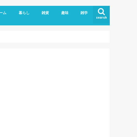
ーム
暮らし
雑貨
趣味
雑学
search
ライバシーポリシー
こども
エッセイ
ヘルスケア
ペット、動物
家具/家電
手作り雑貨
日用雑貨
食品
おでかけログ
伊勢だより
映画/ドラマ
Blog/WordPress
PC、IT業務
アプリ/webサービス
英語
妊娠、出産
育児メモ
粉瘤
美容
肩こり
お土産
外食
自炊
大
和
徳
奈