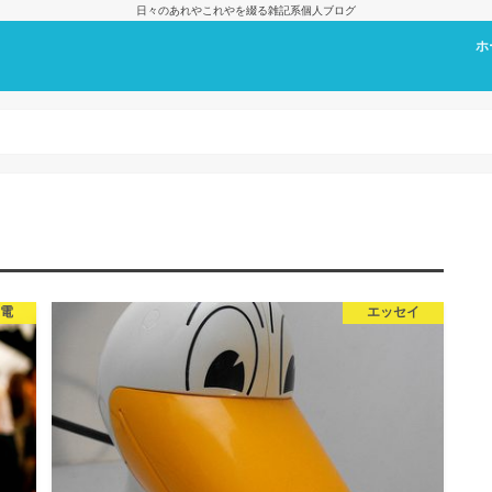
日々のあれやこれやを綴る雑記系個人ブログ
ホ
プ
家電
エッセイ