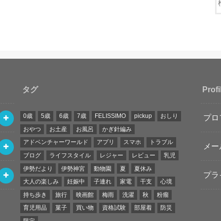
タグ
Profi
0歳
5歳
6歳
7歳
FELISSIMO
pickup
おしり
プロ
おやつ
お土産
お風呂
かぎ針編み
アドベンチャーワールド
アプリ
スマホ
トラブル
メー
ブログ
ライフスタイル
レジャー
レビュー
乳児
伊勢だより
伊勢神宮
動物園
夏
夏休み
プラ
大人の楽しみ
妊娠中
子連れ
家電
干支
心境
持ち歩き
旅行
映画館
梅雨
洗濯
秋
粉瘤
育児用品
菓子
買い物
資格試験
部屋着
防災
限定