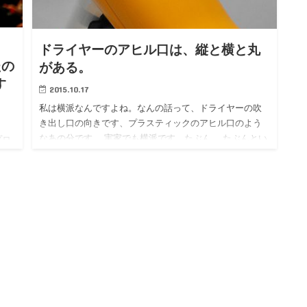
ドライヤーのアヒル口は、縦と横と丸
たの
がある。
す
2015.10.17
私は横派なんですよね。なんの話って、ドライヤーの吹
き出し口の向きです、プラスティックのアヒル口のよう
なあの分です。 実家でも横派です、たぶん。 たぶんとい
プロ
うのは、実家にいた頃はそんな箇所は触った覚えがなく
て、電話して聞い…