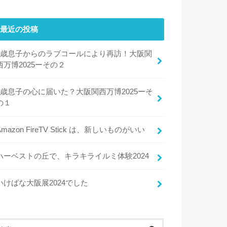
最近の投稿
8歳息子からのラブコールにより再訪！大阪関
西万博2025ーその２
8歳息子の心に届いた？大阪関西万博2025ーそ
の１
Amazon FireTV Stick は、新しいものがいい
ハーベストの丘で、キラキライルミ体験2024
いけばな大阪展2024でした