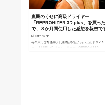
庶民のくせに高級ドライヤー
「REPRONIZER 3D plus」を買っ
で、３か月間使用した感想を報告で
2017.03.22
去年末に突然発表され販売が開始されたこのドライヤ
ー、LUMIELINA リュミエリーナのREPRONIZER レ
ナイザー 3D plus です。 前作機のHAIR BEAUZER
ExcelleMium2 ヘアビュー…