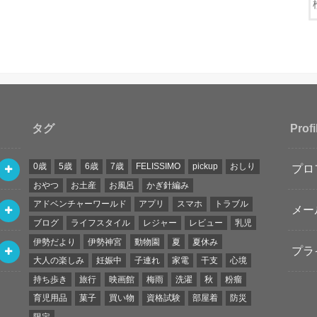
タグ
Profi
0歳
5歳
6歳
7歳
FELISSIMO
pickup
おしり
プロ
おやつ
お土産
お風呂
かぎ針編み
アドベンチャーワールド
アプリ
スマホ
トラブル
メー
ブログ
ライフスタイル
レジャー
レビュー
乳児
伊勢だより
伊勢神宮
動物園
夏
夏休み
プラ
大人の楽しみ
妊娠中
子連れ
家電
干支
心境
持ち歩き
旅行
映画館
梅雨
洗濯
秋
粉瘤
育児用品
菓子
買い物
資格試験
部屋着
防災
限定