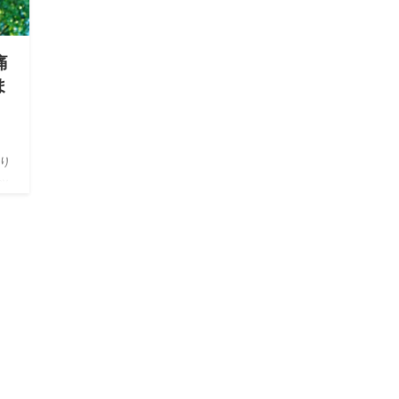
痛
ま
り
ッ
に
B検