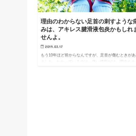
理由のわからない足首の刺すような
みは、アキレス腱滑液包炎かもしれ
せんよ。
2019.03.17
もう10年ほど前からなんですが、足首が傷むときがあ
ました。わかっているのは、痛い場所だけ。理由もキ
カケもわからないまま、不定期にやってきては、強烈
痛むので悩んでいました。 痛みに襲われる度に、WE
索したり病院で…