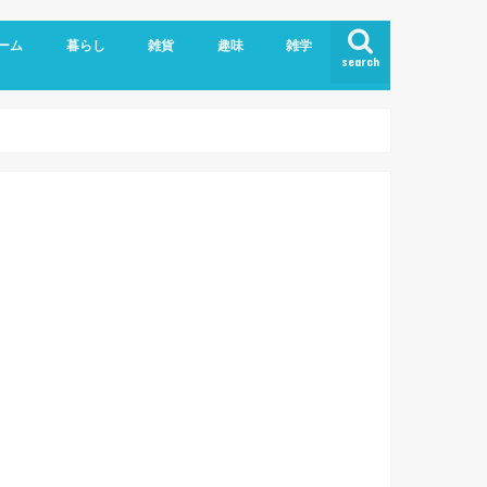
ーム
暮らし
雑貨
趣味
雑学
search
ライバシーポリシー
こども
エッセイ
ヘルスケア
ペット、動物
家具/家電
手作り雑貨
日用雑貨
食品
おでかけログ
伊勢だより
映画/ドラマ
Blog/WordPress
PC、IT業務
アプリ/webサービス
英語
妊娠、出産
育児メモ
粉瘤
美容
肩こり
お土産
外食
自炊
大
和
徳
奈