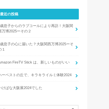
最近の投稿
8歳息子からのラブコールにより再訪！大阪関
西万博2025ーその２
8歳息子の心に届いた？大阪関西万博2025ーそ
の１
Amazon FireTV Stick は、新しいものがいい
ハーベストの丘で、キラキライルミ体験2024
いけばな大阪展2024でした