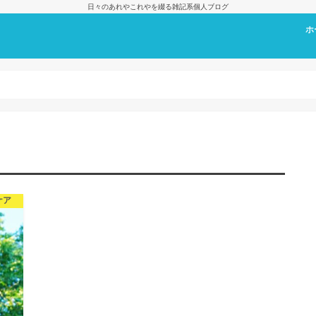
日々のあれやこれやを綴る雑記系個人ブログ
ホ
プ
ケア