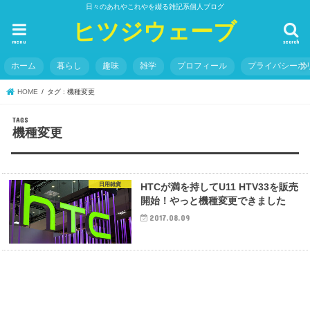
日々のあれやこれやを綴る雑記系個人ブログ
ヒツジウェーブ
menu
search
ホーム
暮らし
趣味
雑学
プロフィール
プライバシーポ
HOME
タグ : 機種変更
機種変更
日用雑貨
HTCが満を持してU11 HTV33を販売
開始！やっと機種変更できました
2017.08.09