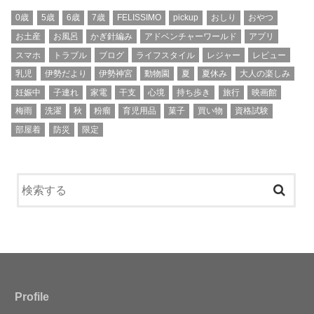
0歳
5歳
6歳
7歳
FELISSIMO
pickup
おしり
おやつ
お土産
お風呂
かぎ針編み
アドベンチャーワールド
アプリ
スマホ
トラブル
ブログ
ライフスタイル
レジャー
レビュー
乳児
伊勢だより
伊勢神宮
動物園
夏
夏休み
大人の楽しみ
妊娠中
子連れ
家電
干支
心境
持ち歩き
旅行
映画館
梅雨
洗濯
秋
粉瘤
育児用品
菓子
買い物
資格試験
部屋着
防災
限定
Profile