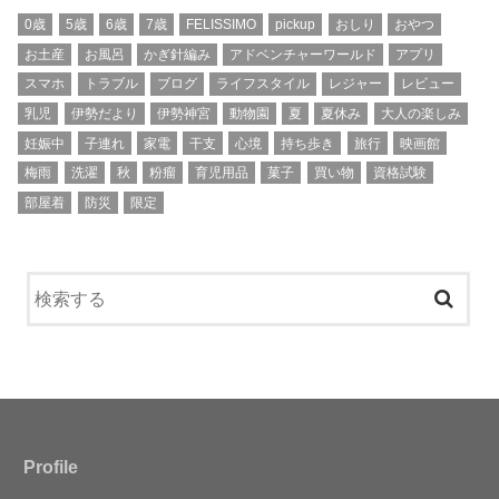
0歳
5歳
6歳
7歳
FELISSIMO
pickup
おしり
おやつ
お土産
お風呂
かぎ針編み
アドベンチャーワールド
アプリ
スマホ
トラブル
ブログ
ライフスタイル
レジャー
レビュー
乳児
伊勢だより
伊勢神宮
動物園
夏
夏休み
大人の楽しみ
妊娠中
子連れ
家電
干支
心境
持ち歩き
旅行
映画館
梅雨
洗濯
秋
粉瘤
育児用品
菓子
買い物
資格試験
部屋着
防災
限定
Profile