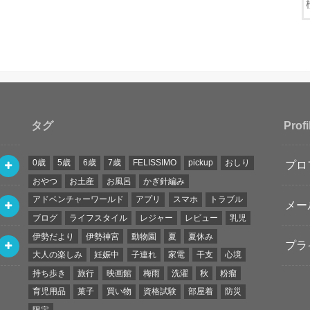
タグ
Profi
0歳
5歳
6歳
7歳
FELISSIMO
pickup
おしり
プロ
おやつ
お土産
お風呂
かぎ針編み
アドベンチャーワールド
アプリ
スマホ
トラブル
メー
ブログ
ライフスタイル
レジャー
レビュー
乳児
伊勢だより
伊勢神宮
動物園
夏
夏休み
プラ
大人の楽しみ
妊娠中
子連れ
家電
干支
心境
持ち歩き
旅行
映画館
梅雨
洗濯
秋
粉瘤
育児用品
菓子
買い物
資格試験
部屋着
防災
限定