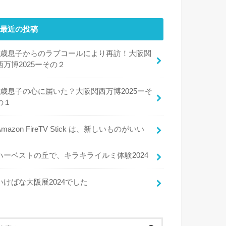
最近の投稿
8歳息子からのラブコールにより再訪！大阪関
西万博2025ーその２
8歳息子の心に届いた？大阪関西万博2025ーそ
の１
Amazon FireTV Stick は、新しいものがいい
ハーベストの丘で、キラキライルミ体験2024
いけばな大阪展2024でした