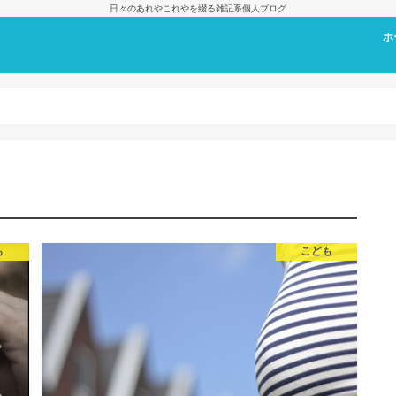
日々のあれやこれやを綴る雑記系個人ブログ
ホ
プ
も
こども