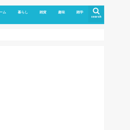
ーム
暮らし
雑貨
趣味
雑学
search
ライバシーポリシー
こども
エッセイ
ヘルスケア
ペット、動物
家具/家電
手作り雑貨
日用雑貨
食品
おでかけログ
伊勢だより
映画/ドラマ
Blog/WordPress
PC、IT業務
アプリ/webサービス
英語
妊娠、出産
育児メモ
粉瘤
美容
肩こり
お土産
外食
自炊
大
和
徳
奈