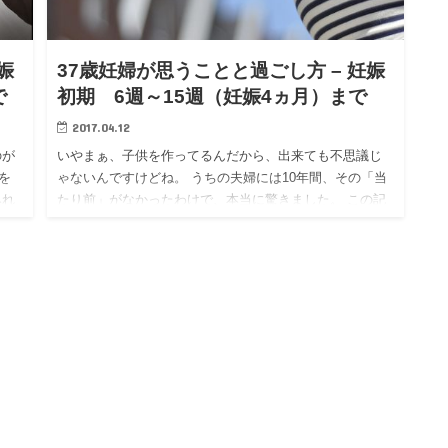
娠
37歳妊婦が思うことと過ごし方 – 妊娠
で
初期 6週～15週（妊娠4ヵ月）まで
2017.04.12
のが
いやまぁ、子供を作ってるんだから、出来ても不思議じ
を
ゃないんですけどね。 うちの夫婦には10年間、その「当
みれ
たり前」がなかったわけで、本当に驚きました。 この記
ブ
事を書いている現在で妊娠10か月、臨月に入ったところ
になります。…