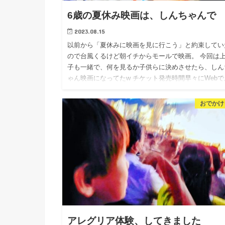
6歳の夏休み映画は、しんちゃんで
2023.08.15
以前から「夏休みに映画を見に行こう」と約束してい
ので台風くるけど朝イチからモールで映画。 今回は
子も一緒で、何を見るか子供らに決めさせたら、しん
ゃん映画になってたw チケット発売時間早々にWebで
を取って準備。…
おでかけ
アレグリア体験、してきました