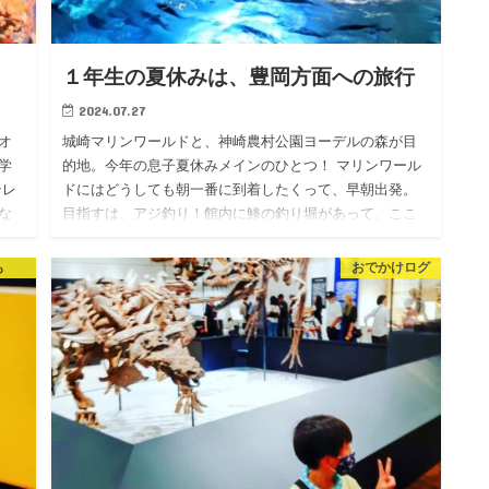
１年生の夏休みは、豊岡方面への旅行
2024.07.27
オ
城崎マリンワールドと、神崎農村公園ヨーデルの森が目
学
的地。今年の息子夏休みメインのひとつ！ マリンワール
テレ
ドにはどうしても朝一番に到着したくって、早朝出発。
な
目指すは、アジ釣り！館内に鯵の釣り堀があって、ここ
が朝ならめちゃめち…
も
おでかけログ