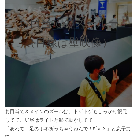
お目当てのズールー
（目線は壁映像）
お目当て＆メインのズールは、トゲトゲもしっかり復元
してて、尻尾はライトと影で動かしてて
「あれで！足のホネ折っちゃうねんで！ﾎﾞｶｰﾝ!」と息子力