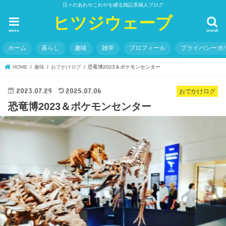
日々のあれやこれやを綴る雑記系個人ブログ
ヒツジウェーブ
menu
search
ホーム
暮らし
趣味
雑学
プロフィール
プライバシーポ
HOME
趣味
おでかけログ
恐竜博2023＆ポケモンセンター
2023.07.29
2025.07.06
おでかけログ
恐竜博2023＆ポケモンセンター