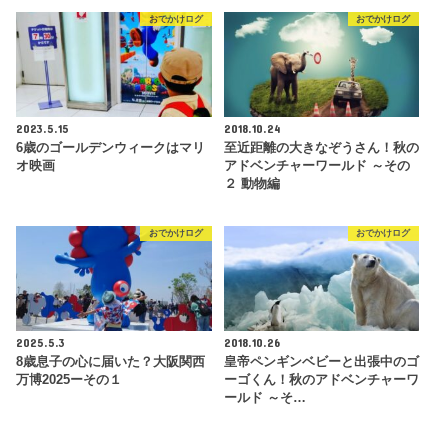
おでかけログ
おでかけログ
2023.5.15
2018.10.24
6歳のゴールデンウィークはマリ
至近距離の大きなぞうさん！秋の
オ映画
アドベンチャーワールド ～その
２ 動物編
おでかけログ
おでかけログ
2025.5.3
2018.10.26
8歳息子の心に届いた？大阪関西
皇帝ペンギンベビーと出張中のゴ
万博2025ーその１
ーゴくん！秋のアドベンチャーワ
ールド ～そ…