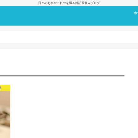
日々のあれやこれやを綴る雑記系個人ブログ
ホ
プ
産