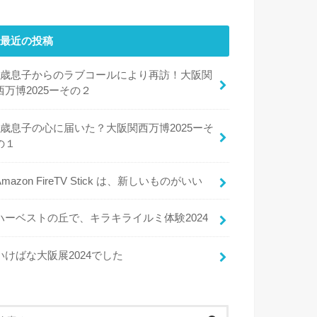
最近の投稿
8歳息子からのラブコールにより再訪！大阪関
西万博2025ーその２
8歳息子の心に届いた？大阪関西万博2025ーそ
の１
Amazon FireTV Stick は、新しいものがいい
ハーベストの丘で、キラキライルミ体験2024
いけばな大阪展2024でした