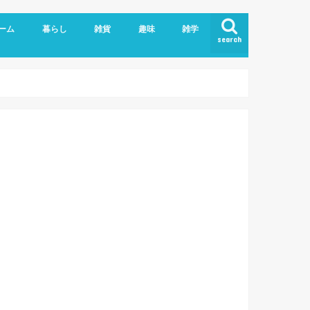
ーム
暮らし
雑貨
趣味
雑学
search
ライバシーポリシー
こども
エッセイ
ヘルスケア
ペット、動物
家具/家電
手作り雑貨
日用雑貨
食品
おでかけログ
伊勢だより
映画/ドラマ
Blog/WordPress
PC、IT業務
アプリ/webサービス
英語
妊娠、出産
育児メモ
粉瘤
美容
肩こり
お土産
外食
自炊
大
和
徳
奈