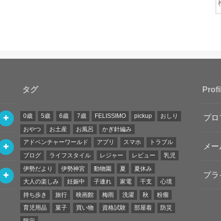
タグ
Profi
0歳
5歳
6歳
7歳
FELISSIMO
pickup
おしり
プロ
おやつ
お土産
お風呂
かぎ針編み
アドベンチャーワールド
アプリ
スマホ
トラブル
メー
ブログ
ライフスタイル
レジャー
レビュー
乳児
伊勢だより
伊勢神宮
動物園
夏
夏休み
プラ
大人の楽しみ
妊娠中
子連れ
家電
干支
心境
持ち歩き
旅行
映画館
梅雨
洗濯
秋
粉瘤
育児用品
菓子
買い物
資格試験
部屋着
防災
限定