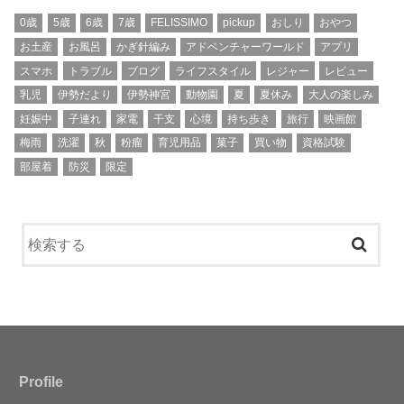
0歳
5歳
6歳
7歳
FELISSIMO
pickup
おしり
おやつ
お土産
お風呂
かぎ針編み
アドベンチャーワールド
アプリ
スマホ
トラブル
ブログ
ライフスタイル
レジャー
レビュー
乳児
伊勢だより
伊勢神宮
動物園
夏
夏休み
大人の楽しみ
妊娠中
子連れ
家電
干支
心境
持ち歩き
旅行
映画館
梅雨
洗濯
秋
粉瘤
育児用品
菓子
買い物
資格試験
部屋着
防災
限定
Profile