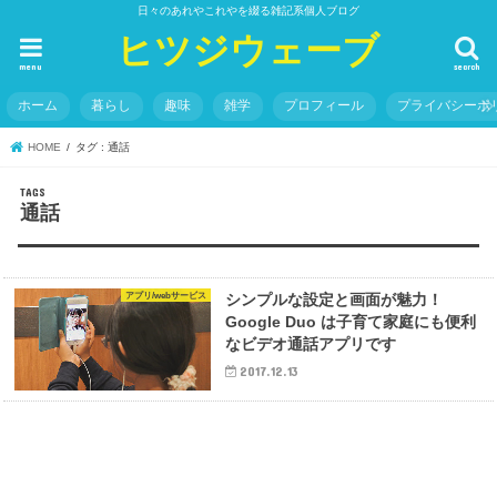
日々のあれやこれやを綴る雑記系個人ブログ
ヒツジウェーブ
menu
search
ホーム
暮らし
趣味
雑学
プロフィール
プライバシーポ
HOME
タグ : 通話
通話
アプリ/webサービス
シンプルな設定と画面が魅力！
Google Duo は子育て家庭にも便利
なビデオ通話アプリです
2017.12.13