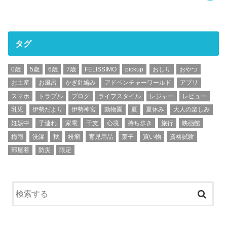
タグ
0歳
5歳
6歳
7歳
FELISSIMO
pickup
おしり
おやつ
お土産
お風呂
かぎ針編み
アドベンチャーワールド
アプリ
スマホ
トラブル
ブログ
ライフスタイル
レジャー
レビュー
乳児
伊勢だより
伊勢神宮
動物園
夏
夏休み
大人の楽しみ
妊娠中
子連れ
家電
干支
心境
持ち歩き
旅行
映画館
梅雨
洗濯
秋
粉瘤
育児用品
菓子
買い物
資格試験
部屋着
防災
限定