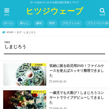
日々のあれやこれやを綴る雑記系個人ブログ
ヒツジウェーブ
menu
search
ホーム
暮らし
趣味
雑学
プロフィール
プライバシーポ
HOME
タグ : しまじろう
しまじろう
日用雑貨
収納に困る幼児用DVD！ファイルケ
ースを使えばスッキリ整理できまし
た
2019.03.01
おでかけログ
一歳児でも大喜び！しまじろうコン
サートでライブデビューしてきまし
た
2019.02.23