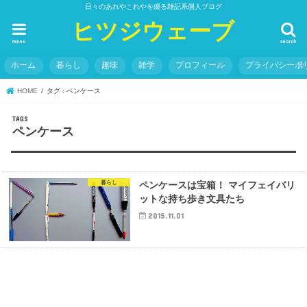
日々のあれやこれやを綴る雑記系個人ブログ
ヒツジウェーブ
menu
search
ホーム
暮らし
趣味
雑学
プロフィール
プライバシーポ
HOME
タグ : ペンケース
ペンケース
暮らし
ペンケースは宝箱！ マイフェイバリ
ットな持ち歩き文具たち
2015.11.01