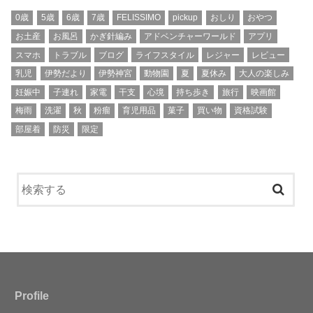
0歳
5歳
6歳
7歳
FELISSIMO
pickup
おしり
おやつ
お土産
お風呂
かぎ針編み
アドベンチャーワールド
アプリ
スマホ
トラブル
ブログ
ライフスタイル
レジャー
レビュー
乳児
伊勢だより
伊勢神宮
動物園
夏
夏休み
大人の楽しみ
妊娠中
子連れ
家電
干支
心境
持ち歩き
旅行
映画館
梅雨
洗濯
秋
粉瘤
育児用品
菓子
買い物
資格試験
部屋着
防災
限定
Profile