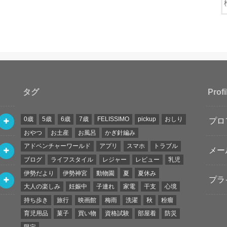
タグ
Profi
0歳
5歳
6歳
7歳
FELISSIMO
pickup
おしり
プロ
おやつ
お土産
お風呂
かぎ針編み
アドベンチャーワールド
アプリ
スマホ
トラブル
メー
ブログ
ライフスタイル
レジャー
レビュー
乳児
伊勢だより
伊勢神宮
動物園
夏
夏休み
プラ
大人の楽しみ
妊娠中
子連れ
家電
干支
心境
持ち歩き
旅行
映画館
梅雨
洗濯
秋
粉瘤
育児用品
菓子
買い物
資格試験
部屋着
防災
限定