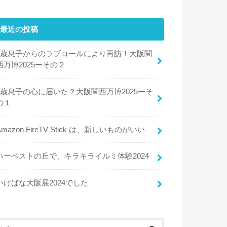
最近の投稿
8歳息子からのラブコールにより再訪！大阪関
西万博2025ーその２
8歳息子の心に届いた？大阪関西万博2025ーそ
の１
Amazon FireTV Stick は、新しいものがいい
ハーベストの丘で、キラキライルミ体験2024
いけばな大阪展2024でした