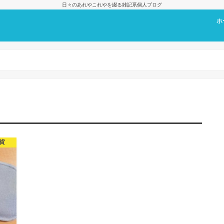
日々のあれやこれやを綴る雑記系個人ブログ
ホ
プ
貨