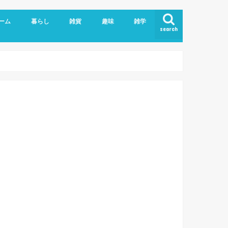
ーム
暮らし
雑貨
趣味
雑学
search
ライバシーポリシー
こども
エッセイ
ヘルスケア
ペット、動物
家具/家電
手作り雑貨
日用雑貨
食品
おでかけログ
伊勢だより
映画/ドラマ
Blog/WordPress
PC、IT業務
アプリ/webサービス
英語
妊娠、出産
育児メモ
粉瘤
美容
肩こり
お土産
外食
自炊
大
和
徳
奈