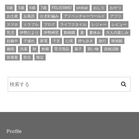
0歳
5歳
6歳
7歳
FELISSIMO
pickup
おしり
おやつ
お土産
お風呂
かぎ針編み
アドベンチャーワールド
アプリ
スマホ
トラブル
ブログ
ライフスタイル
レジャー
レビュー
乳児
伊勢だより
伊勢神宮
動物園
夏
夏休み
大人の楽しみ
妊娠中
子連れ
家電
干支
心境
持ち歩き
旅行
映画館
梅雨
洗濯
秋
粉瘤
育児用品
菓子
買い物
資格試験
部屋着
防災
限定
Profile