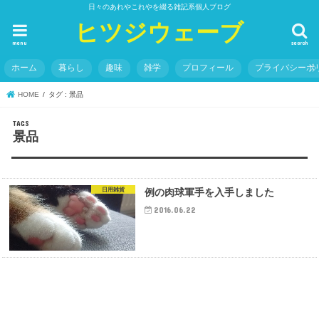
日々のあれやこれやを綴る雑記系個人ブログ
ヒツジウェーブ
menu
search
ホーム
暮らし
趣味
雑学
プロフィール
プライバシーポ
HOME
タグ : 景品
景品
日用雑貨
例の肉球軍手を入手しました
2016.06.22