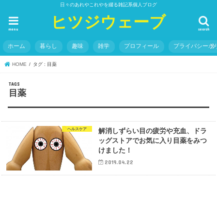
日々のあれやこれやを綴る雑記系個人ブログ
ヒツジウェーブ
menu
search
ホーム
暮らし
趣味
雑学
プロフィール
プライバシーポ
HOME
タグ : 目薬
目薬
ヘルスケア
解消しずらい目の疲労や充血、ドラ
ッグストアでお気に入り目薬をみつ
けました！
2019.04.22