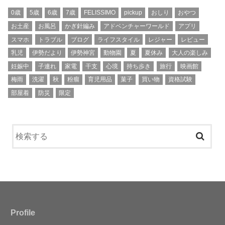
0歳
5歳
6歳
7歳
FELISSIMO
pickup
おしり
おやつ
お土産
お風呂
かぎ針編み
アドベンチャーワールド
アプリ
スマホ
トラブル
ブログ
ライフスタイル
レジャー
レビュー
乳児
伊勢だより
伊勢神宮
動物園
夏
夏休み
大人の楽しみ
妊娠中
子連れ
家電
干支
心境
持ち歩き
旅行
映画館
梅雨
洗濯
秋
粉瘤
育児用品
菓子
買い物
資格試験
部屋着
防災
限定
Profile