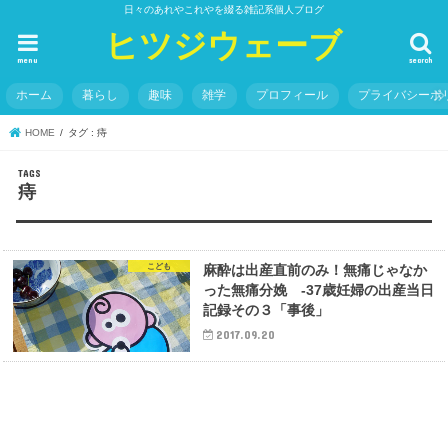
日々のあれやこれやを綴る雑記系個人ブログ
ヒツジウェーブ
menu
search
ホーム
暮らし
趣味
雑学
プロフィール
プライバシーポ
HOME
タグ : 痔
痔
こども
麻酔は出産直前のみ！無痛じゃなか
った無痛分娩 -37歳妊婦の出産当日
記録その３「事後」
2017.09.20