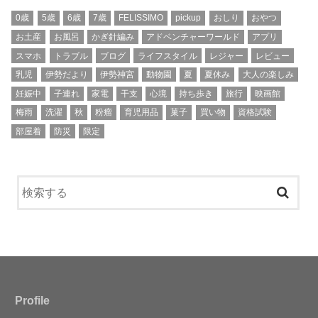
0歳
5歳
6歳
7歳
FELISSIMO
pickup
おしり
おやつ
お土産
お風呂
かぎ針編み
アドベンチャーワールド
アプリ
スマホ
トラブル
ブログ
ライフスタイル
レジャー
レビュー
乳児
伊勢だより
伊勢神宮
動物園
夏
夏休み
大人の楽しみ
妊娠中
子連れ
家電
干支
心境
持ち歩き
旅行
映画館
梅雨
洗濯
秋
粉瘤
育児用品
菓子
買い物
資格試験
部屋着
防災
限定
Profile