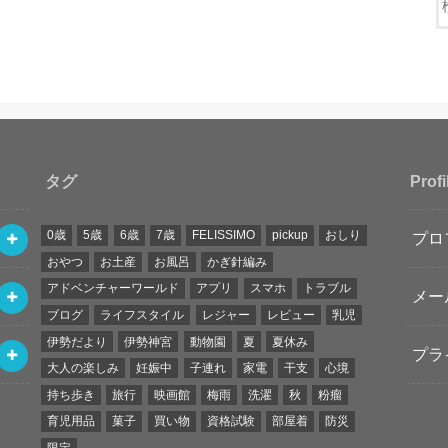
タグ
Profi
0歳
5歳
6歳
7歳
FELISSIMO
pickup
おしり
プロ
おやつ
お土産
お風呂
かぎ針編み
アドベンチャーワールド
アプリ
スマホ
トラブル
メー
ブログ
ライフスタイル
レジャー
レビュー
乳児
伊勢だより
伊勢神宮
動物園
夏
夏休み
プラ
大人の楽しみ
妊娠中
子連れ
家電
干支
心境
持ち歩き
旅行
映画館
梅雨
洗濯
秋
粉瘤
育児用品
菓子
買い物
資格試験
部屋着
防災
限定