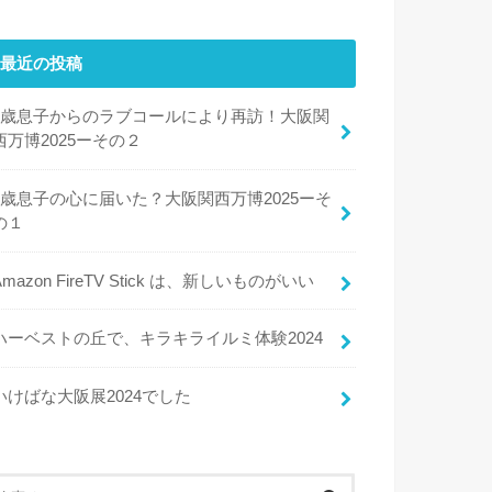
最近の投稿
8歳息子からのラブコールにより再訪！大阪関
西万博2025ーその２
8歳息子の心に届いた？大阪関西万博2025ーそ
の１
Amazon FireTV Stick は、新しいものがいい
ハーベストの丘で、キラキライルミ体験2024
いけばな大阪展2024でした