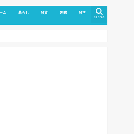
ーム
暮らし
雑貨
趣味
雑学
search
ライバシーポリシー
こども
エッセイ
ヘルスケア
ペット、動物
家具/家電
手作り雑貨
日用雑貨
食品
おでかけログ
伊勢だより
映画/ドラマ
Blog/WordPress
PC、IT業務
アプリ/webサービス
英語
妊娠、出産
育児メモ
粉瘤
美容
肩こり
お土産
外食
自炊
大
和
徳
奈