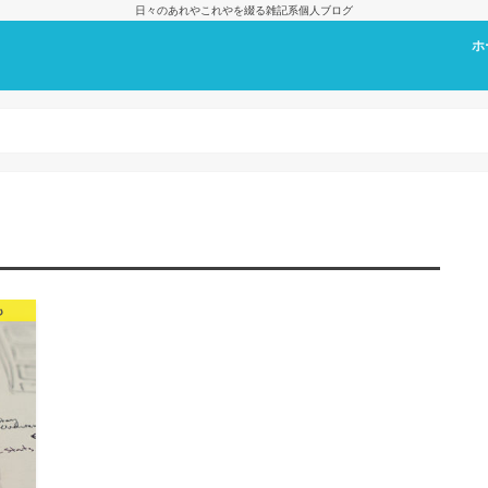
日々のあれやこれやを綴る雑記系個人ブログ
ホ
プ
も