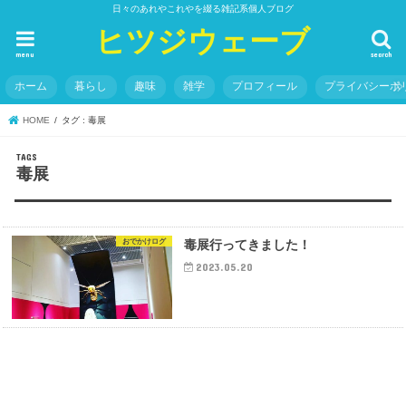
日々のあれやこれやを綴る雑記系個人ブログ
ヒツジウェーブ
menu
search
ホーム
暮らし
趣味
雑学
プロフィール
プライバシーポ
HOME
タグ : 毒展
毒展
おでかけログ
毒展行ってきました！
2023.05.20