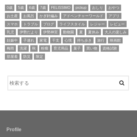
0歳
5歳
6歳
7歳
FELISSIMO
pickup
おしり
おやつ
お土産
お風呂
かぎ針編み
アドベンチャーワールド
アプリ
スマホ
トラブル
ブログ
ライフスタイル
レジャー
レビュー
乳児
伊勢だより
伊勢神宮
動物園
夏
夏休み
大人の楽しみ
妊娠中
子連れ
家電
干支
心境
持ち歩き
旅行
映画館
梅雨
洗濯
秋
粉瘤
育児用品
菓子
買い物
資格試験
部屋着
防災
限定
Profile