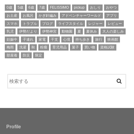
0歳
5歳
6歳
7歳
FELISSIMO
pickup
おしり
おやつ
お土産
お風呂
かぎ針編み
アドベンチャーワールド
アプリ
スマホ
トラブル
ブログ
ライフスタイル
レジャー
レビュー
乳児
伊勢だより
伊勢神宮
動物園
夏
夏休み
大人の楽しみ
妊娠中
子連れ
家電
干支
心境
持ち歩き
旅行
映画館
梅雨
洗濯
秋
粉瘤
育児用品
菓子
買い物
資格試験
部屋着
防災
限定
Profile