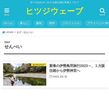
日々のあれやこれやを綴る雑記系個人ブログ
ヒツジウェーブ
menu
search
ホーム
暮らし
趣味
雑学
プロフィール
プライバシーポ
HOME
タグ : せんべい
せんべい
おでかけログ
新春の伊勢鳥羽旅行2023～、１大阪
往路から伊勢神宮へ
2023.02.12